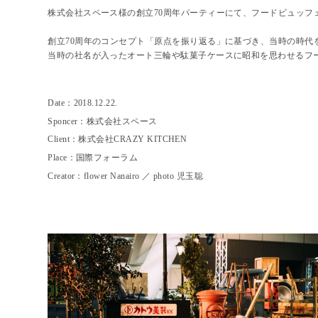
株式会社スペース様の創立70周年パーティーにて、フードビュッフ
創立70周年のコンセプト「原点を振り返る」に基づき、当時の時代
当時の社名が入ったオート三輪や駄菓子ケースに昭和を思わせるフ
Date：2018.12.22.
Sponcer：株式会社スペース
Client：株式会社CRAZY KITCHEN
Place：国際フォーラム
Creator：flower Nanairo ／ photo 児玉聡