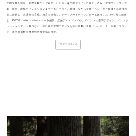
空間装飾を担当。新郎新婦それぞれの「らしさ」を空間デザインに落とし込み、空間コンセプト立
案、製作・現場ディレクションまで一貫して行う。在籍しながら企業イベントなど領域を広げ積極
的に活動し、次世代の育成、教育も担当し、チーフアートディレクターも担う。2018年7月に独立
し、KOTO art&creative worksを創設。店舗ディスプレイや、イベントの空間デザイン、インスタ
レーションアート制作など、非日常の空間デザインを軸に活動は多岐にわたる。人、企業、ブラン
ド、商品の個性や世界観の視覚化が得意。
INSTAGRAM