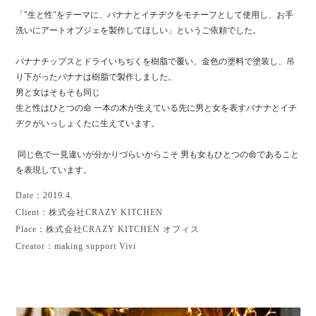
「"生と性"をテーマに、バナナとイチヂクをモチーフとして使用し、お手
洗いにアートオブジェを製作してほしい」というご依頼でした。
バナナチップスとドライいちぢくを樹脂で覆い、金色の塗料で塗装し、吊
り下がったバナナは樹脂で製作しました。
男と女はそもそも同じ
生と性はひとつの命 一本の木が生えている先に男と女を表すバナナとイチ
ヂクがいっしょくたに生えています。
同じ色で一見違いが分かりづらいからこそ 男も女もひとつの命であること
を表現しています。
Date：2019.4.
Client：株式会社CRAZY KITCHEN
Place：株式会社CRAZY KITCHEN オフィス
Creator：making support Vivi